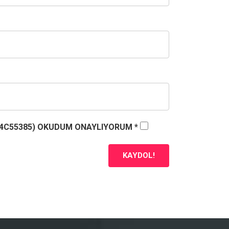
C4C55385
) OKUDUM ONAYLIYORUM *
KAYDOL!