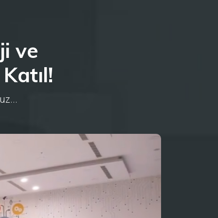
i ve
Katıl!
uz...